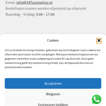
Email:
info@247cosmetics.nl
Bestellingen kunnen worden afgehaald op afspraak:
Maandag – Vrijdag:
9:00 – 17:00
Informatie
Cookies
Om je de beste ervaring te bieden, gebruiken wij technologieën zoals cookies om
informatie op te slaan en/of te raadplegen. Met jouw toestemming kunnen wij
Algemene Voorwaarden (B2B)
gegevens verwerken zoals surfgedrag of unieke ID’s op deze site. Als je geen
toestemming geeft of je toestemming intrekt, kan dit bepaalde functies en
Privacy & Cookiebeleid
prestaties beïnvloeden.
Verzending & Levering
Retourbeleid (B2B)
Accepteren
Weigeren
Voorkeuren bekijken