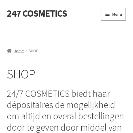
247 COSMETICS
Ga
Ga
Menu
door
naar
naar
de
MIJN ACCOUNT
navigatie
inhoud
Subme
HUIDVERZORGING
uitvou
Home
SHOP
Subme
HARSBENODIGDHEDEN
uitvou
SHOP
Subme
VERBRUIKSMATERIALEN
uitvou
24/7 COSMETICS biedt haar
SALON INRICHTING
dépositaires de mogelijkheid
Subme
TEXTIEL
uitvou
om altijd en overal bestellingen
Subme
VOETVERZORGING
door te geven door middel van
uitvou