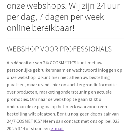
onze webshops. Wij zijn 24 uur
Subme
SALON BENODIGDHEDEN
uitvou
per dag, 7 dagen per week
OUTLET
online bereikbaar!
Subme
MERK SITES
uitvou
WEBSHOP VOOR PROFESSIONALS
Subme
AI EXPERT
uitvou
Als dépositair van 24/7 COSMETICS kunt met uw
persoonlijke gebruikersnaam en wachtwoord inloggen op
onze webshop. U kunt hier niet alleen uw bestelling
plaatsen, maar u vindt hier ook achtergrondinformatie
over producten, marketingondersteuning en actuele
promoties. Om naar de webshop te gaan klikt u
onderaan deze pagina op het merk waarvoor u een
bestelling wilt plaatsen. Bent u nog geen dépositair van
24/7 COSMETICS? Neem dan contact met ons op: bel 023
20 25 344 of stuur een
e-mail
.