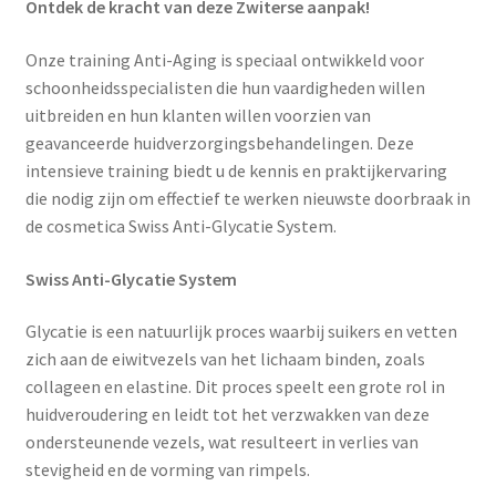
Ontdek de kracht van deze Zwiterse aanpak!
Subme
SALON BENODIGDHEDEN
uitvou
Onze training Anti-Aging is speciaal ontwikkeld voor
OUTLET
schoonheidsspecialisten die hun vaardigheden willen
uitbreiden en hun klanten willen voorzien van
Subme
MERK SITES
geavanceerde huidverzorgingsbehandelingen. Deze
uitvou
intensieve training biedt u de kennis en praktijkervaring
Subme
AI EXPERT
die nodig zijn om effectief te werken nieuwste doorbraak in
uitvou
de cosmetica Swiss Anti-Glycatie System.
Swiss Anti-Glycatie System
Glycatie is een natuurlijk proces waarbij suikers en vetten
zich aan de eiwitvezels van het lichaam binden, zoals
collageen en elastine. Dit proces speelt een grote rol in
huidveroudering en leidt tot het verzwakken van deze
ondersteunende vezels, wat resulteert in verlies van
stevigheid en de vorming van rimpels.