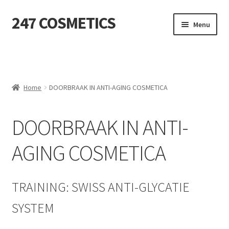
247 COSMETICS
Ga
Ga
Menu
door
naar
naar
de
MIJN ACCOUNT
navigatie
inhoud
Subme
HUIDVERZORGING
uitvou
Home
DOORBRAAK IN ANTI-AGING COSMETICA
Subme
HARSBENODIGDHEDEN
uitvou
DOORBRAAK IN ANTI-
Subme
VERBRUIKSMATERIALEN
uitvou
AGING COSMETICA
SALON INRICHTING
Subme
TEXTIEL
TRAINING: SWISS ANTI-GLYCATIE
uitvou
SYSTEM
Subme
VOETVERZORGING
uitvou