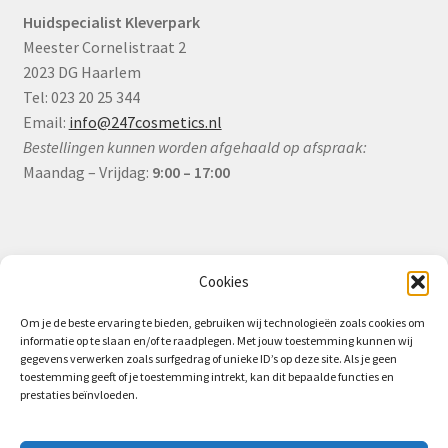
Huidspecialist Kleverpark
Meester Cornelistraat 2
2023 DG Haarlem
Tel: 023 20 25 344
Email:
info@247cosmetics.nl
Bestellingen kunnen worden afgehaald op afspraak:
Maandag – Vrijdag:
9:00 – 17:00
Informatie
Cookies
Om je de beste ervaring te bieden, gebruiken wij technologieën zoals cookies om
informatie op te slaan en/of te raadplegen. Met jouw toestemming kunnen wij
Algemene Voorwaarden (B2B)
gegevens verwerken zoals surfgedrag of unieke ID’s op deze site. Als je geen
toestemming geeft of je toestemming intrekt, kan dit bepaalde functies en
Privacy & Cookiebeleid
prestaties beïnvloeden.
Verzending & Levering
Retourbeleid (B2B)