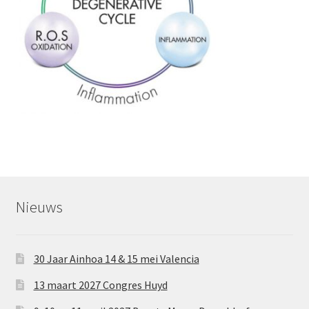
Subme
SALON BENODIGDHEDEN
uitvou
OUTLET
Subme
MERK SITES
uitvou
Subme
AI EXPERT
uitvou
Nieuws
30 Jaar Ainhoa 14 & 15 mei Valencia
13 maart 2027 Congres Huyd