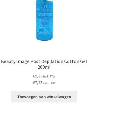
Beauty Image Post Depilation Cotton Gel
200ml
€
9,38
incl. BTW
€
7,75
excl. BTW
Toevoegen aan winkelwagen