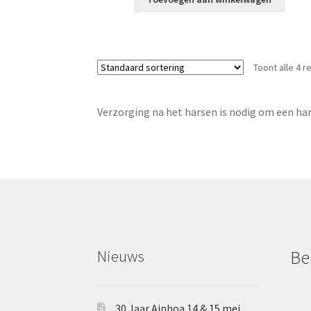
€13,70.
€6,85.
Toont alle 4 r
Verzorging na het harsen is nodig om een ​​h
Nieuws
Be
30 Jaar Ainhoa 14 & 15 mei