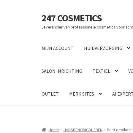
247 COSMETICS
Ga
Ga
door
naar
Leverancier van professionele cosmetica voor sch
naar
de
navigatie
inhoud
MIJN ACCOUNT
HUIDVERZORGING
SALON INRICHTING
TEXTIEL
V
OUTLET
MERK SITES
AI EXPER
Home
HARSBENODIGDHEDEN
Post depilatie