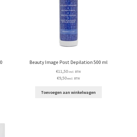
50
Beauty Image Post Depilation 500 ml
€
11,50
incl. BTW
€
9,50
excl. BTW
Toevoegen aan winkelwagen