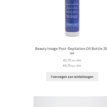
Beauty Image Post-Depilation Oil Bottle 2
ml
€
5,75
incl. BTW
€
4,75
excl. BTW
Toevoegen aan winkelwagen