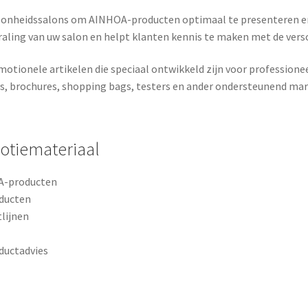
oonheidssalons om AINHOA-producten optimaal te presenteren en
traling van uw salon en helpt klanten kennis te maken met de vers
motionele artikelen die speciaal ontwikkeld zijn voor professione
ys, brochures, shopping bags, testers en ander ondersteunend ma
otiemateriaal
OA-producten
oducten
lijnen
oductadvies