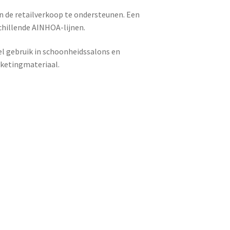
 de retailverkoop te ondersteunen. Een
chillende AINHOA-lijnen.
el gebruik in schoonheidssalons en
rketingmateriaal.