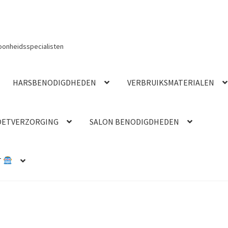
oonheidsspecialisten
HARSBENODIGDHEDEN
VERBRUIKSMATERIALEN
OETVERZORGING
SALON BENODIGDHEDEN
T