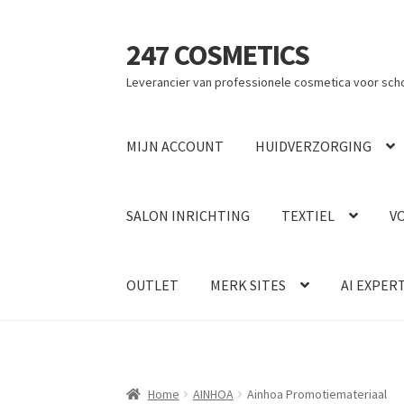
247 COSMETICS
Ga
Ga
door
naar
Leverancier van professionele cosmetica voor sch
naar
de
navigatie
inhoud
MIJN ACCOUNT
HUIDVERZORGING
SALON INRICHTING
TEXTIEL
V
OUTLET
MERK SITES
AI EXPER
Home
AINHOA
Ainhoa Promotiemateriaal