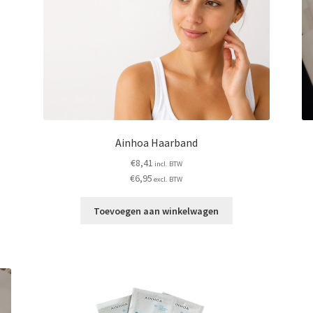
Ainhoa Haarband
€
8,41
incl. BTW
€
6,95
excl. BTW
Toevoegen aan winkelwagen