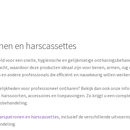
n
nen en harscassettes
ld voor een snelle, hygiënische en gelijkmatige ontharingsbehand
cht, waardoor deze producten ideaal zijn voor benen, armen, rug
en andere professionals die efficiënt en nauwkeurig willen werken
elijkheden voor professioneel ontharen? Bekijk dan ook onze inf
r harssoorten, accessoires en toepassingen. Zo krijgt u een compl
gsbehandeling.
arspatronen en harscassettes
, inclusief de verschillende uitvoe
andeling.