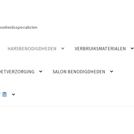
oonheidsspecialisten
HARSBENODIGDHEDEN
VERBRUIKSMATERIALEN
OETVERZORGING
SALON BENODIGDHEDEN
T