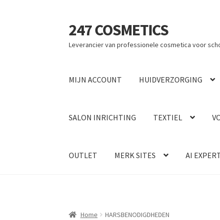
247 COSMETICS
Ga
Ga
door
naar
Leverancier van professionele cosmetica voor sch
naar
de
navigatie
inhoud
MIJN ACCOUNT
HUIDVERZORGING
SALON INRICHTING
TEXTIEL
V
OUTLET
MERK SITES
AI EXPER
Home
HARSBENODIGDHEDEN