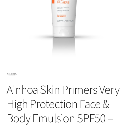
Subme
SALON BENODIGDHEDEN
uitvou
OUTLET
Subme
MERK SITES
uitvou
Subme
AI EXPERT
uitvou
Ainhoa Skin Primers Very
High Protection Face &
Body Emulsion SPF50 –