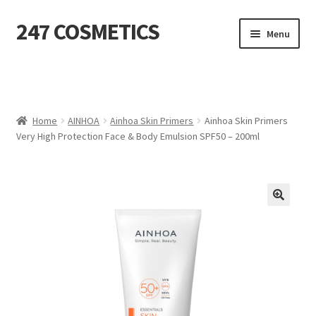
247 COSMETICS
Ga
Ga
Menu
door
naar
naar
de
MIJN ACCOUNT
navigatie
inhoud
Subme
HUIDVERZORGING
uitvou
Home
AINHOA
Ainhoa Skin Primers
Ainhoa Skin Primers
Very High Protection Face & Body Emulsion SPF50 – 200ml
Subme
HARSBENODIGDHEDEN
uitvou
Subme
VERBRUIKSMATERIALEN
uitvou
SALON INRICHTING
Subme
TEXTIEL
uitvou
Subme
VOETVERZORGING
uitvou