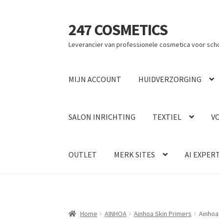
247 COSMETICS
Ga
Ga
door
naar
Leverancier van professionele cosmetica voor sch
naar
de
navigatie
inhoud
MIJN ACCOUNT
HUIDVERZORGING
SALON INRICHTING
TEXTIEL
V
OUTLET
MERK SITES
AI EXPER
Home
AINHOA
Ainhoa Skin Primers
Ainhoa