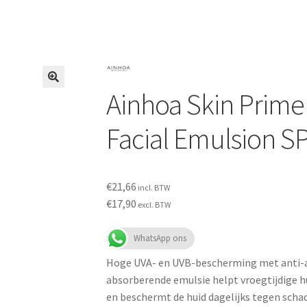
Ainhoa Skin Primer
Facial Emulsion S
€
21,66
incl. BTW
€
17,90
excl. BTW
WhatsApp ons
Hoge UVA- en UVB-bescherming met anti-ag
absorberende emulsie helpt vroegtijdige 
en beschermt de huid dagelijks tegen schad