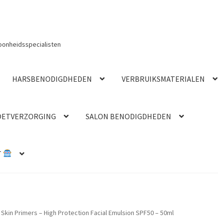
oonheidsspecialisten
HARSBENODIGDHEDEN
VERBRUIKSMATERIALEN
OETVERZORGING
SALON BENODIGDHEDEN
T
 Skin Primers – High Protection Facial Emulsion SPF50 – 50ml