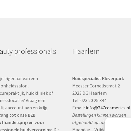
auty professionals
Haarlem
je eigenaar van een
Huidspecialist Kleverpark
onheidssalon,
Meester Cornelistraat 2
curepraktijk, huidkliniek of
2023 DG Haarlem
nesslocatie? Vraag een
Tel: 023 20 25 344
lijk account aan en krijg
Email:
info@247cosmetics.nl
gang tot onze
B2B
Bestellingen kunnen worden
thandelsprijzen voor
afgehaald op afspraak:
essionele huidverzorging
. De
Maandag – Vrijdag:
9:00 – 17:0