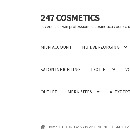
247 COSMETICS
Ga
Ga
door
naar
Leverancier van professionele cosmetica voor sch
naar
de
navigatie
inhoud
MIJN ACCOUNT
HUIDVERZORGING
SALON INRICHTING
TEXTIEL
V
OUTLET
MERK SITES
AI EXPER
Home
DOORBRAAK IN ANTI-AGING COSMETICA