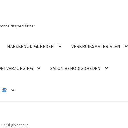
oonheidsspecialisten
HARSBENODIGDHEDEN
VERBRUIKSMATERIALEN
OETVERZORGING
SALON BENODIGDHEDEN
T
anti-glycatie-2