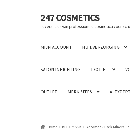
247 COSMETICS
Ga
Ga
door
naar
Leverancier van professionele cosmetica voor sch
naar
de
navigatie
inhoud
MIJN ACCOUNT
HUIDVERZORGING
SALON INRICHTING
TEXTIEL
V
OUTLET
MERK SITES
AI EXPER
Home
KEROMASK
Keromask Dark Mineral Ri