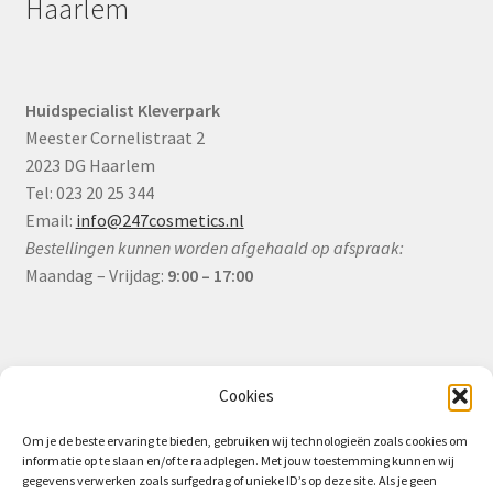
Haarlem
Huidspecialist Kleverpark
Meester Cornelistraat 2
2023 DG Haarlem
Tel: 023 20 25 344
Email:
info@247cosmetics.nl
Bestellingen kunnen worden afgehaald op afspraak:
Maandag – Vrijdag:
9:00 – 17:00
Informatie
Cookies
Om je de beste ervaring te bieden, gebruiken wij technologieën zoals cookies om
informatie op te slaan en/of te raadplegen. Met jouw toestemming kunnen wij
Algemene Voorwaarden (B2B)
gegevens verwerken zoals surfgedrag of unieke ID’s op deze site. Als je geen