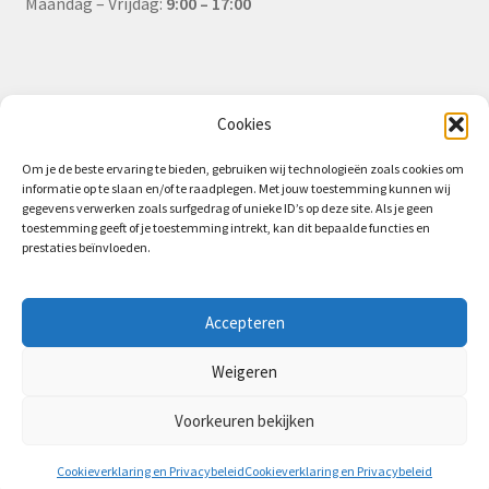
Maandag – Vrijdag:
9:00 – 17:00
Informatie
Cookies
Om je de beste ervaring te bieden, gebruiken wij technologieën zoals cookies om
informatie op te slaan en/of te raadplegen. Met jouw toestemming kunnen wij
Algemene Voorwaarden (B2B)
gegevens verwerken zoals surfgedrag of unieke ID’s op deze site. Als je geen
toestemming geeft of je toestemming intrekt, kan dit bepaalde functies en
Privacy & Cookiebeleid
prestaties beïnvloeden.
Verzending & Levering
Retourbeleid (B2B)
Accepteren
Weigeren
Voorkeuren bekijken
0
Cookieverklaring en Privacybeleid
Cookieverklaring en Privacybeleid
Zoeken
Zoeken