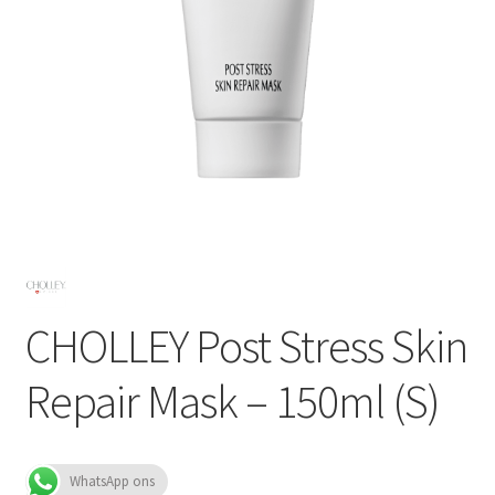
Subme
SALON BENODIGDHEDEN
uitvou
OUTLET
Subme
MERK SITES
uitvou
Subme
AI EXPERT
uitvou
CHOLLEY Post Stress Skin
Repair Mask – 150ml (S)
WhatsApp ons