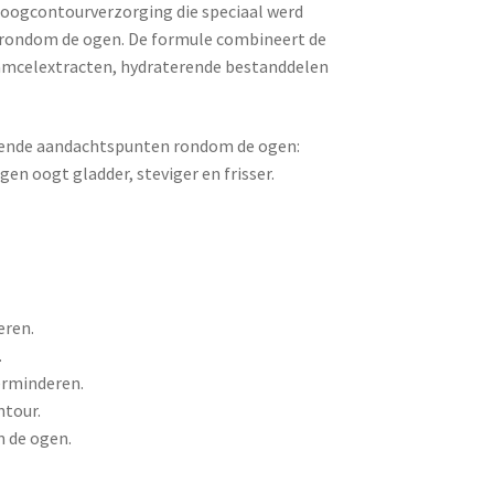
 oogcontourverzorging die speciaal werd
 rondom de ogen. De formule combineert de
amcelextracten, hydraterende bestanddelen
mende aandachtspunten rondom de ogen:
en oogt gladder, steviger en frisser.
eren.
.
erminderen.
ntour.
m de ogen.