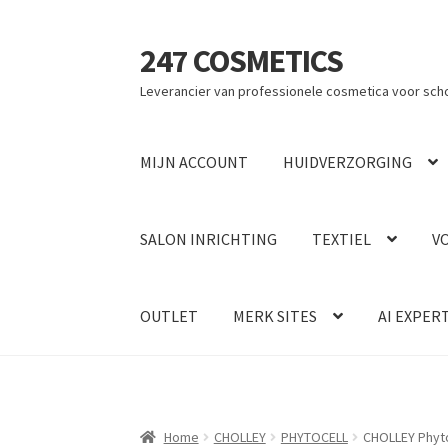
247 COSMETICS
Ga
Ga
door
naar
Leverancier van professionele cosmetica voor sch
naar
de
navigatie
inhoud
MIJN ACCOUNT
HUIDVERZORGING
SALON INRICHTING
TEXTIEL
V
OUTLET
MERK SITES
AI EXPER
Home
CHOLLEY
PHYTOCELL
CHOLLEY Phyto