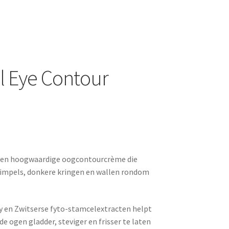
l Eye Contour
een hoogwaardige oogcontourcrème die
 rimpels, donkere kringen en wallen rondom
y en Zwitserse fyto-stamcelextracten helpt
 ogen gladder, steviger en frisser te laten