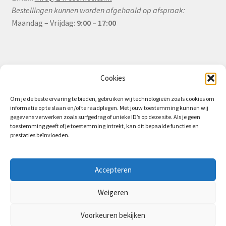
Bestellingen kunnen worden afgehaald op afspraak:
Maandag – Vrijdag:
9:00 – 17:00
Informatie
Cookies
Om je de beste ervaring te bieden, gebruiken wij technologieën zoals cookies om
informatie op te slaan en/of te raadplegen. Met jouw toestemming kunnen wij
Algemene Voorwaarden (B2B)
gegevens verwerken zoals surfgedrag of unieke ID’s op deze site. Als je geen
toestemming geeft of je toestemming intrekt, kan dit bepaalde functies en
Privacy & Cookiebeleid
prestaties beïnvloeden.
Verzending & Levering
Retourbeleid (B2B)
Accepteren
Weigeren
Voorkeuren bekijken