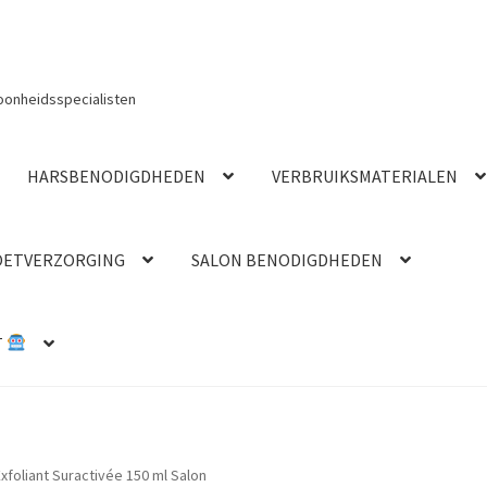
oonheidsspecialisten
HARSBENODIGDHEDEN
VERBRUIKSMATERIALEN
OETVERZORGING
SALON BENODIGDHEDEN
T
foliant Suractivée 150 ml Salon