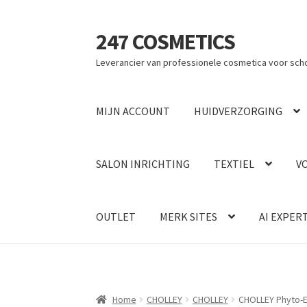
247 COSMETICS
Ga
Ga
door
naar
Leverancier van professionele cosmetica voor sch
naar
de
navigatie
inhoud
MIJN ACCOUNT
HUIDVERZORGING
SALON INRICHTING
TEXTIEL
V
OUTLET
MERK SITES
AI EXPER
Home
CHOLLEY
CHOLLEY
CHOLLEY Phyto-Ex