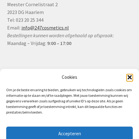
Meester Cornelistraat 2
2023 DG Haarlem
Tel: 023 20 25 344
Email:
info@247cosmetics.nl
Bestellingen kunnen worden afgehaald op afspraak:
Maandag – Vrijdag:
9:00 – 17:00
Informatie
Cookies
Om je de beste ervaring te bieden, gebruiken wij technologieën zoals cookies om
informatie op te slaan en/of te raadplegen. Met jouw toestemming kunnen wij
Algemene Voorwaarden (B2B)
gegevens verwerken zoals surfgedrag of unieke ID’s op deze site. Als je geen
toestemming geeft of je toestemming intrekt, kan dit bepaalde functies en
Privacy & Cookiebeleid
prestaties beïnvloeden.
Verzending & Levering
Retourbeleid (B2B)
Accepteren