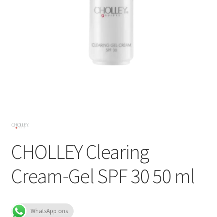
Subme
SALON BENODIGDHEDEN
uitvou
OUTLET
Subme
MERK SITES
uitvou
Subme
AI EXPERT
uitvou
CHOLLEY Clearing
Cream-Gel SPF 30 50 ml
WhatsApp ons