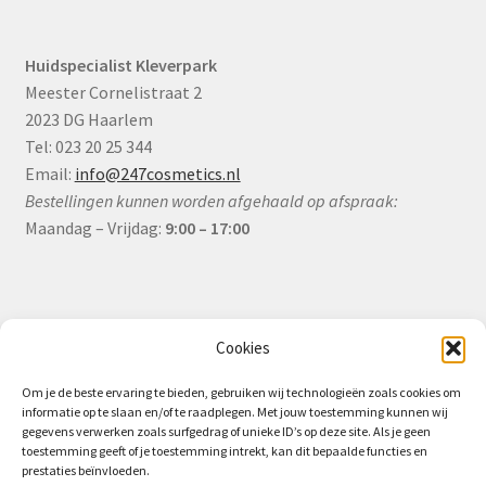
Huidspecialist Kleverpark
Meester Cornelistraat 2
2023 DG Haarlem
Tel: 023 20 25 344
Email:
info@247cosmetics.nl
Bestellingen kunnen worden afgehaald op afspraak:
Maandag – Vrijdag:
9:00 – 17:00
Informatie
Cookies
Om je de beste ervaring te bieden, gebruiken wij technologieën zoals cookies om
informatie op te slaan en/of te raadplegen. Met jouw toestemming kunnen wij
Algemene Voorwaarden (B2B)
gegevens verwerken zoals surfgedrag of unieke ID’s op deze site. Als je geen
toestemming geeft of je toestemming intrekt, kan dit bepaalde functies en
Privacy & Cookiebeleid
prestaties beïnvloeden.
Verzending & Levering