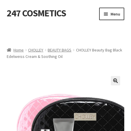
247 COSMETICS
Ga
Ga
Menu
door
naar
naar
de
MIJN ACCOUNT
navigatie
inhoud
Subme
HUIDVERZORGING
uitvou
Home
CHOLLEY
BEAUTY BAGS
CHOLLEY Beauty Bag Black
Edelweiss Cream & Soothing Oil
Subme
HARSBENODIGDHEDEN
uitvou
Subme
VERBRUIKSMATERIALEN
uitvou
SALON INRICHTING
Subme
TEXTIEL
uitvou
Subme
VOETVERZORGING
uitvou