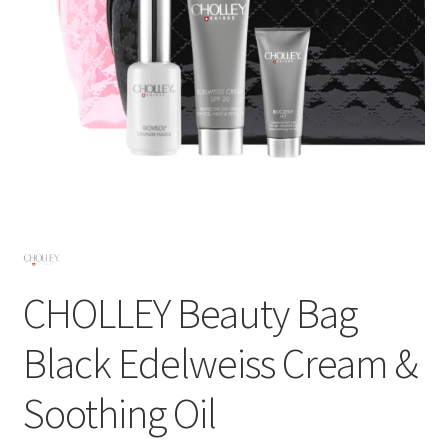
Subme
SALON BENODIGDHEDEN
uitvou
OUTLET
Subme
MERK SITES
uitvou
Subme
AI EXPERT
uitvou
CHOLLEY Beauty Bag
Black Edelweiss Cream &
Soothing Oil