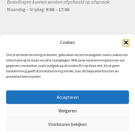
Bestellingen kunnen worden afgehaald op afspraak:
Maandag – Vrijdag:
9:00 – 17:00
Informatie
Cookies
Om je de beste ervaring te bieden, gebruiken wij technologieën zoals cookies om
informatie op te slaan en/of te raadplegen. Met jouw toestemming kunnen wij
Algemene Voorwaarden (B2B)
gegevens verwerken zoals surfgedrag of unieke ID’s op deze site. Als je geen
toestemming geeft of je toestemming intrekt, kan dit bepaalde functies en
Privacy & Cookiebeleid
prestaties beïnvloeden.
Verzending & Levering
Retourbeleid (B2B)
Accepteren
Weigeren
Voorkeuren bekijken
0