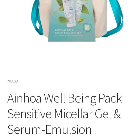
Subme
SALON BENODIGDHEDEN
uitvou
OUTLET
Subme
MERK SITES
uitvou
Subme
AI EXPERT
uitvou
Ainhoa Well Being Pack
Sensitive Micellar Gel &
Serum-Emulsion