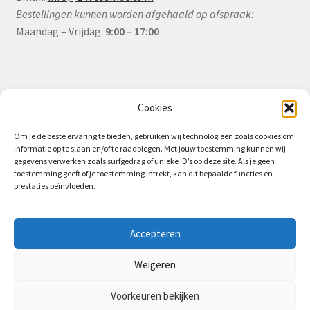
Bestellingen kunnen worden afgehaald op afspraak:
Maandag – Vrijdag:
9:00 – 17:00
Informatie
Cookies
Om je de beste ervaring te bieden, gebruiken wij technologieën zoals cookies om
informatie op te slaan en/of te raadplegen. Met jouw toestemming kunnen wij
Algemene Voorwaarden (B2B)
gegevens verwerken zoals surfgedrag of unieke ID’s op deze site. Als je geen
toestemming geeft of je toestemming intrekt, kan dit bepaalde functies en
Privacy & Cookiebeleid
prestaties beïnvloeden.
Verzending & Levering
Retourbeleid (B2B)
Accepteren
Weigeren
Voorkeuren bekijken