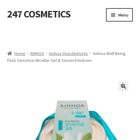
247 COSMETICS
Ga
Ga
Menu
door
naar
naar
de
MIJN ACCOUNT
navigatie
inhoud
Subme
HUIDVERZORGING
uitvou
Home
AINHOA
Ainhoa Voordeelsets
Ainhoa Well Being
Pack Sensitive Micellar Gel & Serum-Emulsion
Subme
HARSBENODIGDHEDEN
uitvou
Subme
VERBRUIKSMATERIALEN
uitvou
SALON INRICHTING
Subme
TEXTIEL
uitvou
Subme
VOETVERZORGING
uitvou