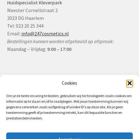
Huidspecialist Kleverpark
Meester Cornelistraat 2
2023 DG Haarlem
Tel: 023 20 25 344
Email:
info@247cosmetics.nl
Bestellingen kunnen worden afgehaald op afspraak:
Maandag – Vrijdag:
9:00 – 17:00
Informatie
Cookies
Om je de beste ervaring te bieden, gebruiken wij technologieën zoals cookies om
informatie op te slaan en/of te raadplegen. Met jouw toestemming kunnen wij
Algemene Voorwaarden (B2B)
gegevens verwerken zoals surfgedrag of unieke ID’s op deze site. Als je geen
toestemming geeft of je toestemming intrekt, kan dit bepaalde functies en
Privacy & Cookiebeleid
prestaties beïnvloeden.
Verzending & Levering
Retourbeleid (B2B)