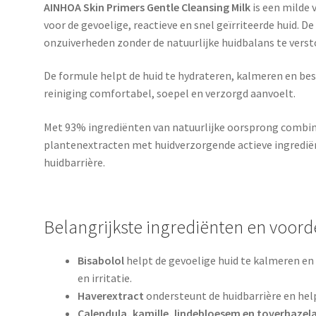
AINHOA Skin Primers Gentle Cleansing Milk
is een milde 
voor de gevoelige, reactieve en snel geïrriteerde huid. D
onzuiverheden zonder de natuurlijke huidbalans te verst
De formule helpt de huid te hydrateren, kalmeren en be
reiniging comfortabel, soepel en verzorgd aanvoelt.
Met 93% ingrediënten van natuurlijke oorsprong combi
plantenextracten met huidverzorgende actieve ingredië
huidbarrière.
Belangrijkste ingrediënten en voord
Bisabolol
helpt de gevoelige huid te kalmeren e
en irritatie.
Haverextract
ondersteunt de huidbarrière en hel
Calendula, kamille, lindebloesem en toverhazel