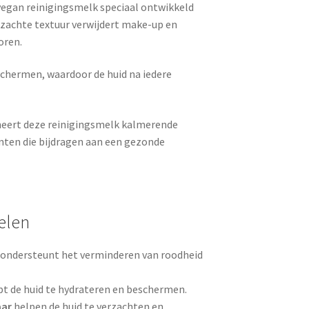
vegan reinigingsmelk speciaal ontwikkeld
e zachte textuur verwijdert make-up en
oren.
schermen, waardoor de huid na iedere
neert deze reinigingsmelk kalmerende
nten die bijdragen aan een gezonde
elen
n ondersteunt het verminderen van roodheid
pt de huid te hydrateren en beschermen.
aar
helpen de huid te verzachten en