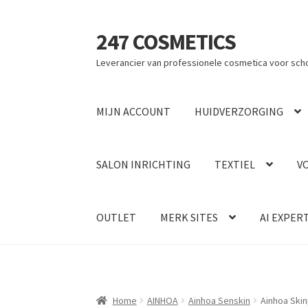
247 COSMETICS
Ga
Ga
door
naar
Leverancier van professionele cosmetica voor sch
naar
de
navigatie
inhoud
MIJN ACCOUNT
HUIDVERZORGING
SALON INRICHTING
TEXTIEL
V
OUTLET
MERK SITES
AI EXPER
Home
AINHOA
Ainhoa Senskin
Ainhoa Skin