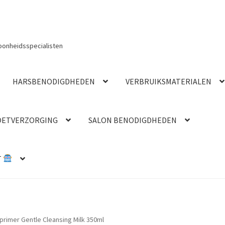
oonheidsspecialisten
HARSBENODIGDHEDEN
VERBRUIKSMATERIALEN
OETVERZORGING
SALON BENODIGDHEDEN
T
primer Gentle Cleansing Milk 350ml