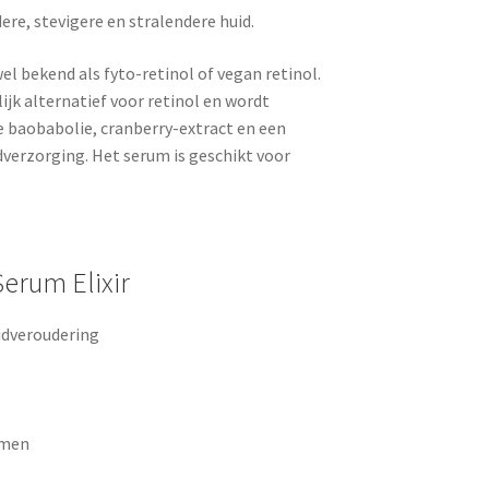
re, stevigere en stralendere huid.
l bekend als fyto-retinol of vegan retinol.
jk alternatief voor retinol en wordt
 baobabolie, cranberry-extract en een
verzorging. Het serum is geschikt voor
erum Elixir
idveroudering
omen