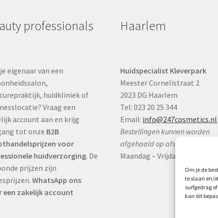
auty professionals
Haarlem
je eigenaar van een
Huidspecialist Kleverpark
onheidssalon,
Meester Cornelistraat 2
curepraktijk, huidkliniek of
2023 DG Haarlem
nesslocatie? Vraag een
Tel: 023 20 25 344
lijk account aan en krijg
Email:
info@247cosmetics.nl
gang tot onze
B2B
Bestellingen kunnen worden
thandelsprijzen voor
afgehaald op afspraak:
essionele huidverzorging
. De
Maandag – Vrijdag:
9:00 – 17:0
onde prijzen zijn
Om je de best
te slaan en/
esprijzen.
WhatsApp ons
surfgedrag of
 een zakelijk account
kan dit bepaa