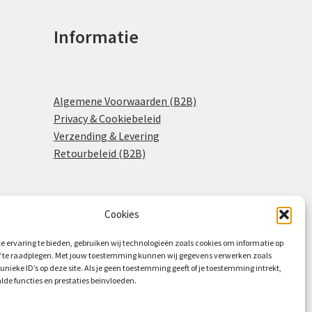
Informatie
Algemene Voorwaarden (B2B)
Privacy & Cookiebeleid
Verzending & Levering
Retourbeleid (B2B)
Cookies
0
e ervaring te bieden, gebruiken wij technologieën zoals cookies om informatie op
of te raadplegen. Met jouw toestemming kunnen wij gegevens verwerken zoals
 unieke ID’s op deze site. Als je geen toestemming geeft of je toestemming intrekt,
lde functies en prestaties beïnvloeden.