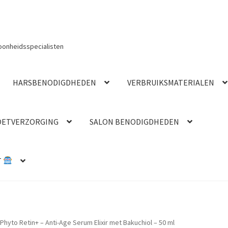
oonheidsspecialisten
HARSBENODIGDHEDEN
VERBRUIKSMATERIALEN
OETVERZORGING
SALON BENODIGDHEDEN
T
Phyto Retin+ – Anti-Age Serum Elixir met Bakuchiol – 50 ml