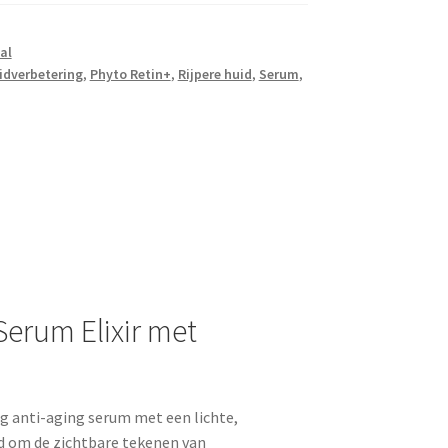
al
idverbetering
,
Phyto Retin+
,
Rijpere huid
,
Serum
,
Serum Elixir met
ig anti-aging serum met een lichte,
ld om de zichtbare tekenen van