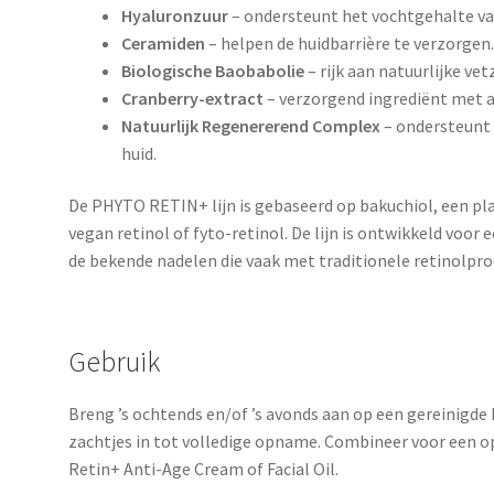
Hyaluronzuur
– ondersteunt het vochtgehalte van
Ceramiden
– helpen de huidbarrière te verzorgen
Biologische Baobabolie
– rijk aan natuurlijke ve
Cranberry-extract
– verzorgend ingrediënt met 
Natuurlijk Regenererend Complex
– ondersteunt 
huid.
De PHYTO RETIN+ lijn is gebaseerd op bakuchiol, een pla
vegan retinol of fyto-retinol. De lijn is ontwikkeld voo
de bekende nadelen die vaak met traditionele retinolpr
Gebruik
Breng ’s ochtends en/of ’s avonds aan op een gereinigde 
zachtjes in tot volledige opname. Combineer voor een 
Retin+ Anti-Age Cream of Facial Oil.