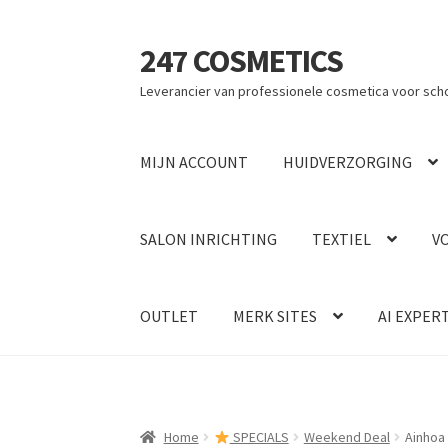
247 COSMETICS
Ga
Ga
door
naar
Leverancier van professionele cosmetica voor sch
naar
de
navigatie
inhoud
MIJN ACCOUNT
HUIDVERZORGING
SALON INRICHTING
TEXTIEL
V
OUTLET
MERK SITES
AI EXPER
Home
SPECIALS
Weekend Deal
Ainhoa 