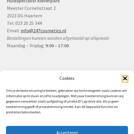
Huidspecialist Kleverpark
Meester Cornelistraat 2
2023 DG Haarlem
Tel: 023 20 25 344
Email:
info@247cosmetics.nl
Bestellingen kunnen worden afgehaald op afspraak:
Maandag – Vrijdag:
9:00 – 17:00
Informatie
Cookies
Om je de beste ervaring te bieden, gebruiken wij technologieën zoals cookies om
informatie op te slaan en/of te raadplegen. Met jouw toestemming kunnen wij
Algemene Voorwaarden (B2B)
gegevens verwerken zoals surfgedrag of unieke ID’s op deze site. Als je geen
toestemming geeft of je toestemming intrekt, kan dit bepaalde functies en
Privacy & Cookiebeleid
prestaties beïnvloeden.
Verzending & Levering
Retourbeleid (B2B)
Accepteren