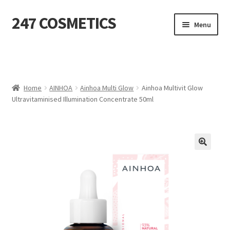
247 COSMETICS
Ga
Ga
Menu
door
naar
naar
de
MIJN ACCOUNT
navigatie
inhoud
Subme
HUIDVERZORGING
uitvou
Home
AINHOA
Ainhoa Multi Glow
Ainhoa Multivit Glow
Ultravitaminised Illumination Concentrate 50ml
Subme
HARSBENODIGDHEDEN
uitvou
Subme
VERBRUIKSMATERIALEN
uitvou
SALON INRICHTING
Subme
TEXTIEL
uitvou
Subme
VOETVERZORGING
uitvou