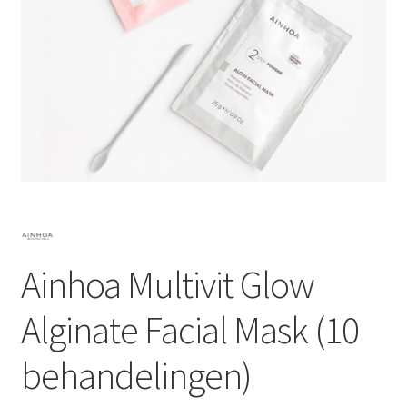
Subme
SALON BENODIGDHEDEN
uitvou
OUTLET
Subme
MERK SITES
uitvou
Subme
AI EXPERT
uitvou
Ainhoa Multivit Glow
Alginate Facial Mask (10
behandelingen)