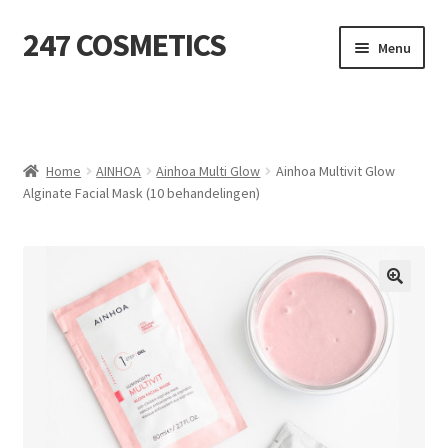
247 COSMETICS
Ga
Ga
Menu
door
naar
naar
de
MIJN ACCOUNT
navigatie
inhoud
Subme
HUIDVERZORGING
uitvou
Home
AINHOA
Ainhoa Multi Glow
Ainhoa Multivit Glow
Alginate Facial Mask (10 behandelingen)
Subme
HARSBENODIGDHEDEN
uitvou
Subme
VERBRUIKSMATERIALEN
uitvou
SALON INRICHTING
Subme
TEXTIEL
uitvou
Subme
VOETVERZORGING
uitvou