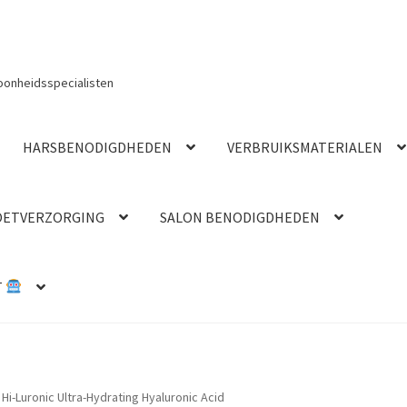
oonheidsspecialisten
HARSBENODIGDHEDEN
VERBRUIKSMATERIALEN
OETVERZORGING
SALON BENODIGDHEDEN
T
 Hi-Luronic Ultra-Hydrating Hyaluronic Acid