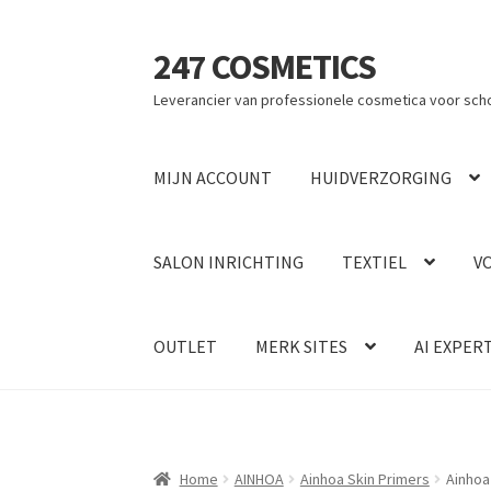
247 COSMETICS
Ga
Ga
door
naar
Leverancier van professionele cosmetica voor sch
naar
de
navigatie
inhoud
MIJN ACCOUNT
HUIDVERZORGING
SALON INRICHTING
TEXTIEL
V
OUTLET
MERK SITES
AI EXPER
Home
AINHOA
Ainhoa Skin Primers
Ainhoa