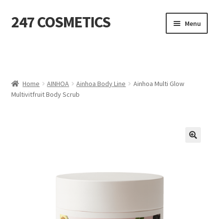
247 COSMETICS
Ga
Ga
Menu
door
naar
naar
de
MIJN ACCOUNT
navigatie
inhoud
Subme
HUIDVERZORGING
uitvou
Home
AINHOA
Ainhoa Body Line
Ainhoa Multi Glow
Multivitfruit Body Scrub
Subme
HARSBENODIGDHEDEN
uitvou
Subme
VERBRUIKSMATERIALEN
uitvou
SALON INRICHTING
Subme
TEXTIEL
uitvou
Subme
VOETVERZORGING
uitvou