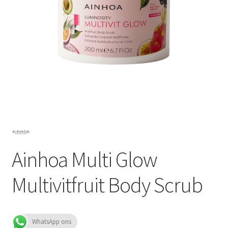
Subme
SALON BENODIGDHEDEN
uitvou
OUTLET
Subme
MERK SITES
uitvou
Subme
AI EXPERT
uitvou
Ainhoa Multi Glow
Multivitfruit Body Scrub
WhatsApp ons