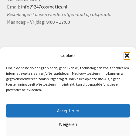
Email:
info@247cosmetics.nl
Bestellingen kunnen worden afgehaald op afspraak:
Maandag – Vrijdag:
9:00 – 17:00
Informatie
Cookies
Om je de beste ervaring te bieden, gebruiken wij technologieën zoals cookies om
informatie op te slaan en/of te raadplegen. Met jouw toestemming kunnen wij
Algemene Voorwaarden (B2B)
gegevens verwerken zoals surfgedrag of unieke ID’s op deze site. Als je geen
toestemming geeft of je toestemming intrekt, kan dit bepaalde functies en
Privacy & Cookiebeleid
prestaties beïnvloeden.
Verzending & Levering
Retourbeleid (B2B)
Accepteren
Weigeren