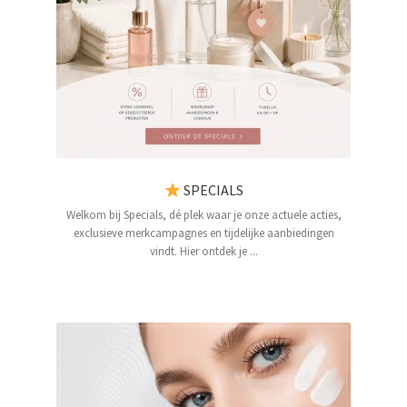
Subme
SALON BENODIGDHEDEN
uitvou
OUTLET
Subme
MERK SITES
uitvou
Subme
AI EXPERT
uitvou
SPECIALS
Welkom bij Specials, dé plek waar je onze actuele acties,
exclusieve merkcampagnes en tijdelijke aanbiedingen
vindt. Hier ontdek je ...