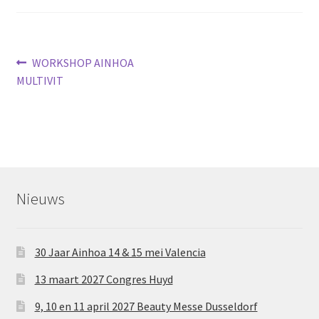
Subme
SALON BENODIGDHEDEN
uitvou
OUTLET
Bericht
Vorig
WORKSHOP AINHOA
bericht:
MULTIVIT
Subme
navigatie
MERK SITES
uitvou
Subme
AI EXPERT
uitvou
Nieuws
30 Jaar Ainhoa 14 & 15 mei Valencia
13 maart 2027 Congres Huyd
9, 10 en 11 april 2027 Beauty Messe Dusseldorf