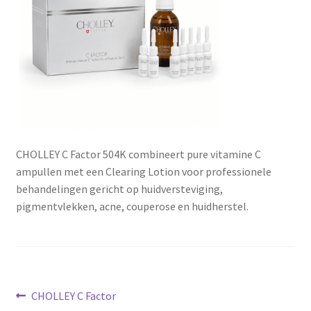
Subme
SALON BENODIGDHEDEN
uitvou
OUTLET
Subme
MERK SITES
uitvou
Subme
AI EXPERT
uitvou
CHOLLEY C Factor 504K combineert pure vitamine C
ampullen met een Clearing Lotion voor professionele
behandelingen gericht op huidversteviging,
pigmentvlekken, acne, couperose en huidherstel.
Bericht
Vorig
CHOLLEY C Factor