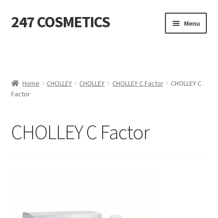
247 COSMETICS
Ga
Ga
Menu
door
naar
naar
de
MIJN ACCOUNT
navigatie
inhoud
Subme
HUIDVERZORGING
uitvou
Home
CHOLLEY
CHOLLEY
CHOLLEY C Factor
CHOLLEY C
Factor
Subme
HARSBENODIGDHEDEN
uitvou
Subme
VERBRUIKSMATERIALEN
CHOLLEY C Factor
uitvou
SALON INRICHTING
Subme
TEXTIEL
uitvou
Subme
VOETVERZORGING
uitvou