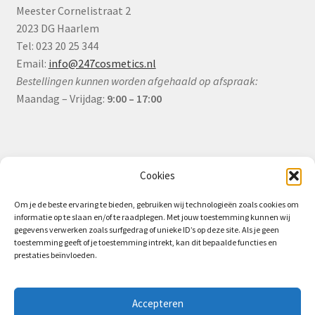
Meester Cornelistraat 2
2023 DG Haarlem
Tel: 023 20 25 344
Email:
info@247cosmetics.nl
Bestellingen kunnen worden afgehaald op afspraak:
Maandag – Vrijdag:
9:00 – 17:00
Informatie
Cookies
Om je de beste ervaring te bieden, gebruiken wij technologieën zoals cookies om
informatie op te slaan en/of te raadplegen. Met jouw toestemming kunnen wij
Algemene Voorwaarden (B2B)
gegevens verwerken zoals surfgedrag of unieke ID’s op deze site. Als je geen
toestemming geeft of je toestemming intrekt, kan dit bepaalde functies en
Privacy & Cookiebeleid
prestaties beïnvloeden.
Verzending & Levering
Retourbeleid (B2B)
Accepteren