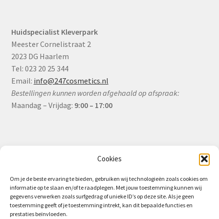
Huidspecialist Kleverpark
Meester Cornelistraat 2
2023 DG Haarlem
Tel: 023 20 25 344
Email:
info@247cosmetics.nl
Bestellingen kunnen worden afgehaald op afspraak:
Maandag – Vrijdag:
9:00 – 17:00
Informatie
Cookies
Om je de beste ervaring te bieden, gebruiken wij technologieën zoals cookies om
informatie op te slaan en/of te raadplegen. Met jouw toestemming kunnen wij
Algemene Voorwaarden (B2B)
gegevens verwerken zoals surfgedrag of unieke ID’s op deze site. Als je geen
toestemming geeft of je toestemming intrekt, kan dit bepaalde functies en
Privacy & Cookiebeleid
prestaties beïnvloeden.