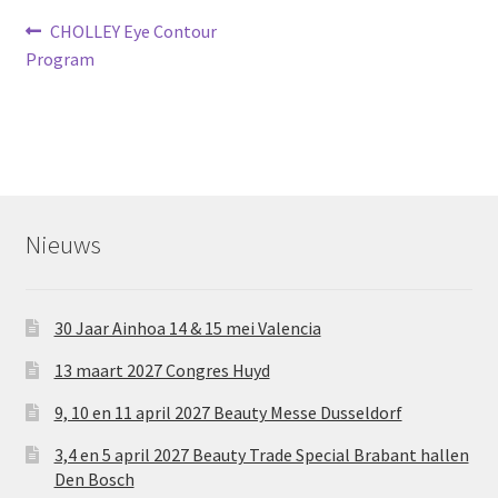
Bericht
Vorig
CHOLLEY Eye Contour
bericht:
Program
navigatie
Nieuws
30 Jaar Ainhoa 14 & 15 mei Valencia
13 maart 2027 Congres Huyd
9, 10 en 11 april 2027 Beauty Messe Dusseldorf
3,4 en 5 april 2027 Beauty Trade Special Brabant hallen
Den Bosch