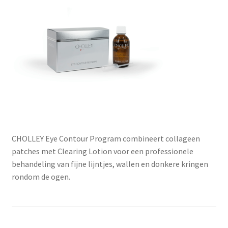
Subme
SALON BENODIGDHEDEN
uitvou
OUTLET
Subme
MERK SITES
uitvou
Subme
AI EXPERT
uitvou
CHOLLEY Eye Contour Program combineert collageen
patches met Clearing Lotion voor een professionele
behandeling van fijne lijntjes, wallen en donkere kringen
rondom de ogen.