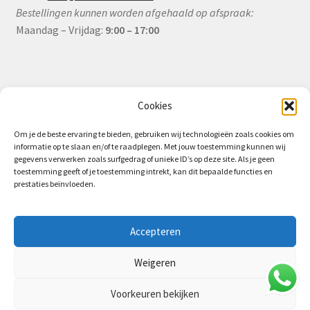
Bestellingen kunnen worden afgehaald op afspraak:
Maandag – Vrijdag:
9:00 – 17:00
Informatie
Cookies
Om je de beste ervaring te bieden, gebruiken wij technologieën zoals cookies om
informatie op te slaan en/of te raadplegen. Met jouw toestemming kunnen wij
Algemene Voorwaarden (B2B)
gegevens verwerken zoals surfgedrag of unieke ID’s op deze site. Als je geen
toestemming geeft of je toestemming intrekt, kan dit bepaalde functies en
Privacy & Cookiebeleid
prestaties beïnvloeden.
Verzending & Levering
Retourbeleid (B2B)
Accepteren
Weigeren
Voorkeuren bekijken