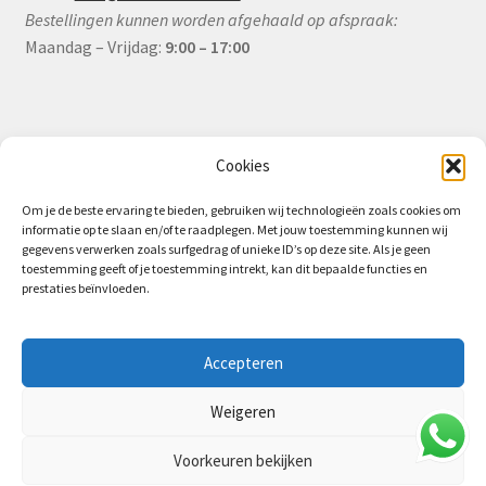
Bestellingen kunnen worden afgehaald op afspraak:
Maandag – Vrijdag:
9:00 – 17:00
Informatie
Cookies
Om je de beste ervaring te bieden, gebruiken wij technologieën zoals cookies om
informatie op te slaan en/of te raadplegen. Met jouw toestemming kunnen wij
Algemene Voorwaarden (B2B)
gegevens verwerken zoals surfgedrag of unieke ID’s op deze site. Als je geen
toestemming geeft of je toestemming intrekt, kan dit bepaalde functies en
Privacy & Cookiebeleid
prestaties beïnvloeden.
Verzending & Levering
Retourbeleid (B2B)
Accepteren
Weigeren
Voorkeuren bekijken