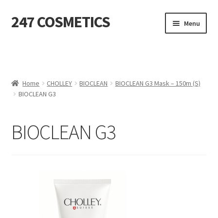
247 COSMETICS
Ga
Ga
Menu
door
naar
naar
de
MIJN ACCOUNT
navigatie
inhoud
Subme
HUIDVERZORGING
uitvou
Home
CHOLLEY
BIOCLEAN
BIOCLEAN G3 Mask – 150m (S)
BIOCLEAN G3
Subme
HARSBENODIGDHEDEN
uitvou
Subme
VERBRUIKSMATERIALEN
BIOCLEAN G3
uitvou
SALON INRICHTING
Subme
TEXTIEL
uitvou
Subme
VOETVERZORGING
uitvou