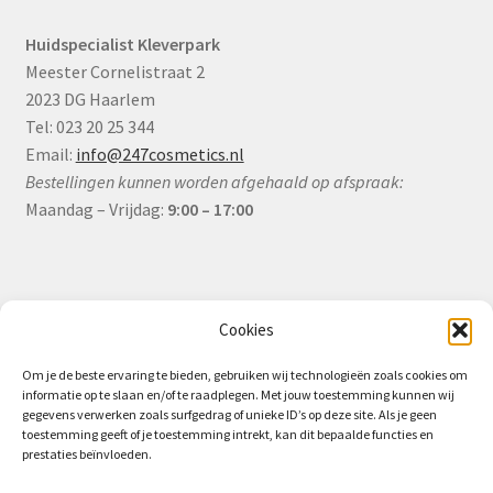
Huidspecialist Kleverpark
Meester Cornelistraat 2
2023 DG Haarlem
Tel: 023 20 25 344
Email:
info@247cosmetics.nl
Bestellingen kunnen worden afgehaald op afspraak:
Maandag – Vrijdag:
9:00 – 17:00
Informatie
Cookies
Om je de beste ervaring te bieden, gebruiken wij technologieën zoals cookies om
informatie op te slaan en/of te raadplegen. Met jouw toestemming kunnen wij
Algemene Voorwaarden (B2B)
gegevens verwerken zoals surfgedrag of unieke ID’s op deze site. Als je geen
toestemming geeft of je toestemming intrekt, kan dit bepaalde functies en
Privacy & Cookiebeleid
prestaties beïnvloeden.
Verzending & Levering