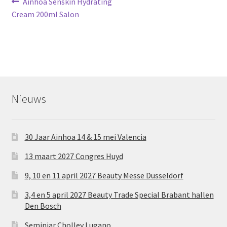
Bericht
Vorig
Ainhoa Senskin Hydrating
bericht:
Cream 200ml Salon
navigatie
Nieuws
30 Jaar Ainhoa 14 & 15 mei Valencia
13 maart 2027 Congres Huyd
9, 10 en 11 april 2027 Beauty Messe Dusseldorf
3,4 en 5 april 2027 Beauty Trade Special Brabant hallen
Den Bosch
Seminiar Cholley Lugano