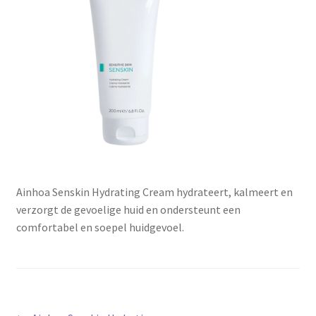
Subme
SALON BENODIGDHEDEN
uitvou
OUTLET
Subme
MERK SITES
uitvou
Subme
AI EXPERT
uitvou
Ainhoa Senskin Hydrating Cream hydrateert, kalmeert en
verzorgt de gevoelige huid en ondersteunt een
comfortabel en soepel huidgevoel.