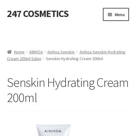
247 COSMETICS
Ga
Ga
Menu
door
naar
naar
de
MIJN ACCOUNT
navigatie
inhoud
Subme
HUIDVERZORGING
uitvou
Home
AINHOA
Ainhoa Senskin
Ainhoa Senskin Hydrating
Cream 200ml Salon
Senskin Hydrating Cream 200ml
Subme
HARSBENODIGDHEDEN
uitvou
Subme
VERBRUIKSMATERIALEN
Senskin Hydrating Cream
uitvou
200ml
SALON INRICHTING
Subme
TEXTIEL
uitvou
Subme
VOETVERZORGING
uitvou