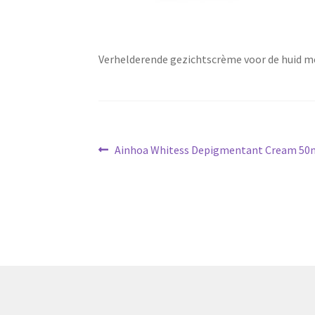
Verhelderende gezichtscrème voor de huid m
Bericht
Vorig
Ainhoa Whitess Depigmentant Cream 50
bericht:
navigatie