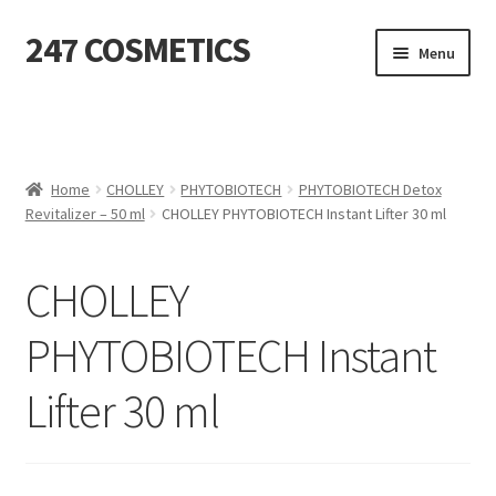
247 COSMETICS
Ga
Ga
Menu
door
naar
naar
de
MIJN ACCOUNT
navigatie
inhoud
Subme
HUIDVERZORGING
uitvou
Home
CHOLLEY
PHYTOBIOTECH
PHYTOBIOTECH Detox
Revitalizer – 50 ml
CHOLLEY PHYTOBIOTECH Instant Lifter 30 ml
Subme
HARSBENODIGDHEDEN
uitvou
Subme
VERBRUIKSMATERIALEN
CHOLLEY
uitvou
PHYTOBIOTECH Instant
SALON INRICHTING
Lifter 30 ml
Subme
TEXTIEL
uitvou
Subme
VOETVERZORGING
uitvou