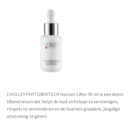
Subme
SALON BENODIGDHEDEN
uitvou
OUTLET
Subme
MERK SITES
uitvou
Subme
AI EXPERT
uitvou
CHOLLEY PHYTOBIOTECH Instant Lifter 30 ml is een direct
liftend serum dat helpt de huid zichtbaar te verstevigen,
rimpels te verminderen en de huid een gladdere, jeugdige
uitstraling te geven.