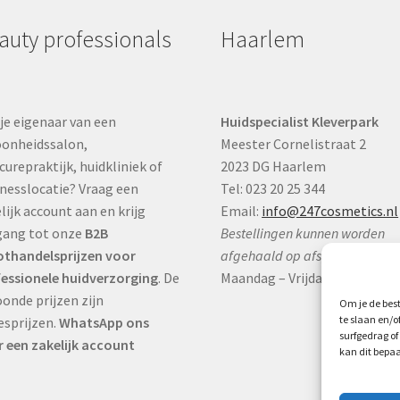
auty professionals
Haarlem
je eigenaar van een
Huidspecialist Kleverpark
onheidssalon,
Meester Cornelistraat 2
curepraktijk, huidkliniek of
2023 DG Haarlem
nesslocatie? Vraag een
Tel: 023 20 25 344
lijk account aan en krijg
Email:
info@247cosmetics.nl
gang tot onze
B2B
Bestellingen kunnen worden
thandelsprijzen voor
afgehaald op afspraak:
essionele huidverzorging
. De
Maandag – Vrijdag:
9:00 – 17:0
onde prijzen zijn
Om je de best
te slaan en/
esprijzen.
WhatsApp ons
surfgedrag of
 een zakelijk account
kan dit bepaa