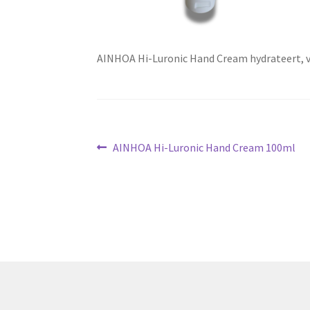
AINHOA Hi-Luronic Hand Cream hydrateert, vo
Bericht
Vorig
AINHOA Hi-Luronic Hand Cream 100ml
bericht:
navigatie