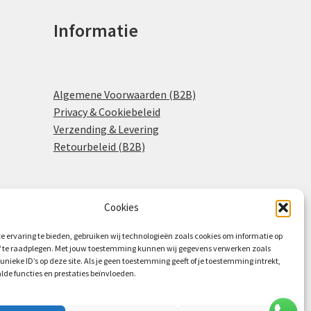
Informatie
Algemene Voorwaarden (B2B)
Privacy & Cookiebeleid
Verzending & Levering
Retourbeleid (B2B)
Cookies
0
e ervaring te bieden, gebruiken wij technologieën zoals cookies om informatie op
of te raadplegen. Met jouw toestemming kunnen wij gegevens verwerken zoals
 unieke ID’s op deze site. Als je geen toestemming geeft of je toestemming intrekt,
lde functies en prestaties beïnvloeden.