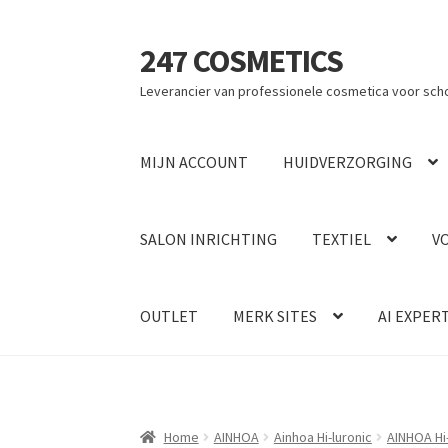
247 COSMETICS
Ga
Ga
door
naar
Leverancier van professionele cosmetica voor sch
naar
de
navigatie
inhoud
MIJN ACCOUNT
HUIDVERZORGING
SALON INRICHTING
TEXTIEL
V
OUTLET
MERK SITES
AI EXPER
Home
AINHOA
Ainhoa Hi-luronic
AINHOA Hi