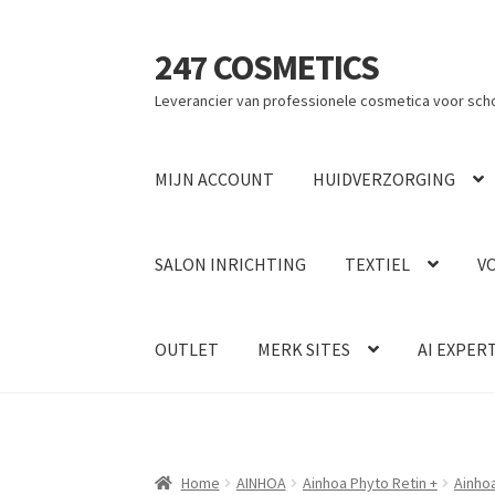
247 COSMETICS
Ga
Ga
door
naar
Leverancier van professionele cosmetica voor sch
naar
de
navigatie
inhoud
MIJN ACCOUNT
HUIDVERZORGING
SALON INRICHTING
TEXTIEL
V
OUTLET
MERK SITES
AI EXPER
Home
AINHOA
Ainhoa Phyto Retin +
Ainho