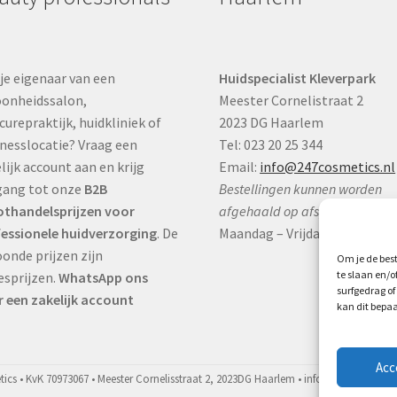
je eigenaar van een
Huidspecialist Kleverpark
onheidssalon,
Meester Cornelistraat 2
curepraktijk, huidkliniek of
2023 DG Haarlem
nesslocatie? Vraag een
Tel: 023 20 25 344
lijk account aan en krijg
Email:
info@247cosmetics.nl
gang tot onze
B2B
Bestellingen kunnen worden
thandelsprijzen voor
afgehaald op afspraak:
essionele huidverzorging
. De
Maandag – Vrijdag:
9:00 – 17:0
onde prijzen zijn
Om je de best
te slaan en/
esprijzen.
WhatsApp ons
surfgedrag of
 een zakelijk account
kan dit bepaa
Acc