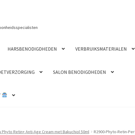
oonheidsspecialisten
HARSBENODIGDHEDEN
VERBRUIKSMATERIALEN
OETVERZORGING
SALON BENODIGDHEDEN
T
a Phyto Retin+ Anti-Age Cream met Bakuchiol 50ml
R2900-Phyto-Retin-Per