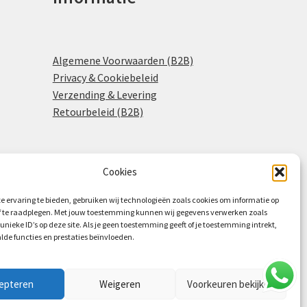
Algemene Voorwaarden (B2B)
Privacy & Cookiebeleid
Verzending & Levering
Retourbeleid (B2B)
Cookies
0
e ervaring te bieden, gebruiken wij technologieën zoals cookies om informatie op
of te raadplegen. Met jouw toestemming kunnen wij gegevens verwerken zoals
 unieke ID’s op deze site. Als je geen toestemming geeft of je toestemming intrekt,
lde functies en prestaties beïnvloeden.
epteren
Weigeren
Voorkeuren bekijken