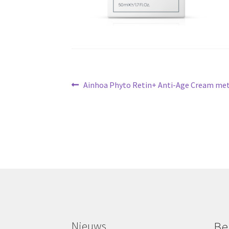
Bericht
Vorig
Ainhoa Phyto Retin+ Anti-Age Cream met
bericht:
navigatie
Nieuws
Be