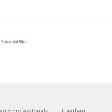
 Bakuchiol 50ml
auty professionals
Haarlem