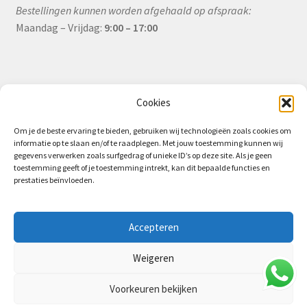
Bestellingen kunnen worden afgehaald op afspraak:
Maandag – Vrijdag:
9:00 – 17:00
Informatie
Cookies
Om je de beste ervaring te bieden, gebruiken wij technologieën zoals cookies om
informatie op te slaan en/of te raadplegen. Met jouw toestemming kunnen wij
Algemene Voorwaarden (B2B)
gegevens verwerken zoals surfgedrag of unieke ID’s op deze site. Als je geen
toestemming geeft of je toestemming intrekt, kan dit bepaalde functies en
Privacy & Cookiebeleid
prestaties beïnvloeden.
Verzending & Levering
Retourbeleid (B2B)
Accepteren
Weigeren
Voorkeuren bekijken