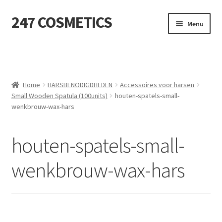
247 COSMETICS
Ga
Ga
Menu
door
naar
naar
de
MIJN ACCOUNT
navigatie
inhoud
Subme
HUIDVERZORGING
uitvou
Home
HARSBENODIGDHEDEN
Accessoires voor harsen
Small Wooden Spatula (100units)
houten-spatels-small-
Subme
HARSBENODIGDHEDEN
wenkbrouw-wax-hars
uitvou
Subme
VERBRUIKSMATERIALEN
uitvou
houten-spatels-small-
SALON INRICHTING
wenkbrouw-wax-hars
Subme
TEXTIEL
uitvou
Subme
VOETVERZORGING
uitvou