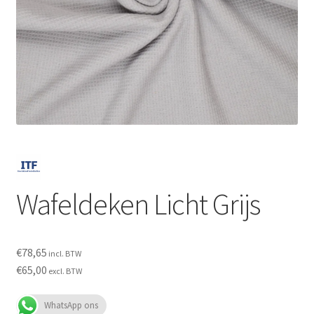
Subme
SALON BENODIGDHEDEN
uitvou
OUTLET
Subme
MERK SITES
uitvou
Subme
AI EXPERT
uitvou
Wafeldeken Licht Grijs
€
78,65
incl. BTW
€
65,00
excl. BTW
WhatsApp ons