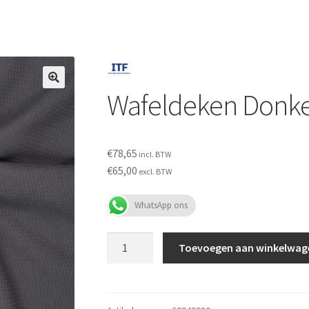
Wafeldeken Donker
€
78,65
incl. BTW
€
65,00
excl. BTW
WhatsApp ons
Wafeldeken
Toevoegen aan winkelwag
Donker
Grijs
aantal