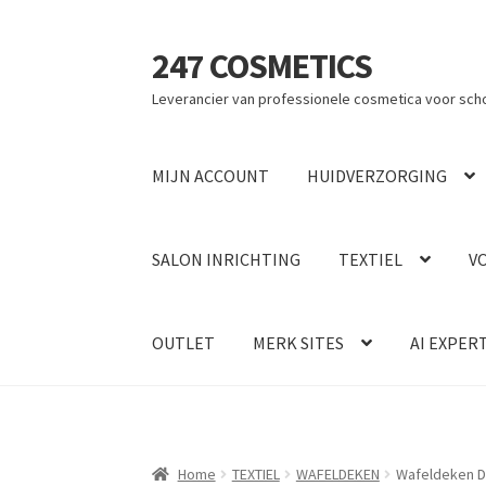
247 COSMETICS
Ga
Ga
door
naar
Leverancier van professionele cosmetica voor sch
naar
de
navigatie
inhoud
MIJN ACCOUNT
HUIDVERZORGING
SALON INRICHTING
TEXTIEL
V
OUTLET
MERK SITES
AI EXPER
Home
TEXTIEL
WAFELDEKEN
Wafeldeken D