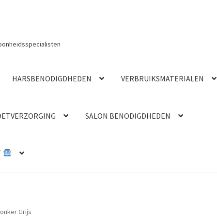
oonheidsspecialisten
HARSBENODIGDHEDEN
VERBRUIKSMATERIALEN
OETVERZORGING
SALON BENODIGDHEDEN
T
onker Grijs