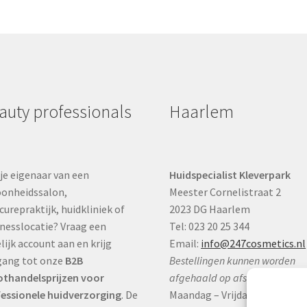
auty professionals
Haarlem
je eigenaar van een
Huidspecialist Kleverpark
onheidssalon,
Meester Cornelistraat 2
curepraktijk, huidkliniek of
2023 DG Haarlem
nesslocatie? Vraag een
Tel: 023 20 25 344
lijk account aan en krijg
Email:
info@247cosmetics.nl
gang tot onze
B2B
Bestellingen kunnen worden
thandelsprijzen voor
afgehaald op afspraak:
essionele huidverzorging
. De
Maandag – Vrijdag:
9:00 – 17:0