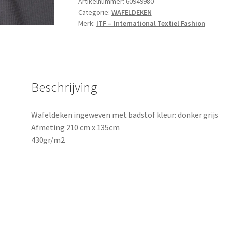
Artikelnummer:
60949980
Categorie:
WAFELDEKEN
Merk:
ITF – International Textiel Fashion
Beschrijving
Wafeldeken ingeweven met badstof kleur: donker grijs
Afmeting 210 cm x 135cm
430gr/m2