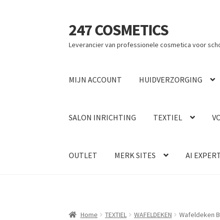
247 COSMETICS
Ga
Ga
door
naar
Leverancier van professionele cosmetica voor sch
naar
de
navigatie
inhoud
MIJN ACCOUNT
HUIDVERZORGING
SALON INRICHTING
TEXTIEL
V
OUTLET
MERK SITES
AI EXPER
Home
TEXTIEL
WAFELDEKEN
Wafeldeken B