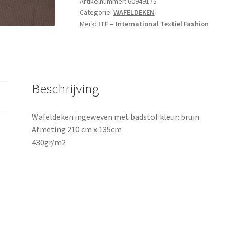
Artikelnummer:
60949175
Categorie:
WAFELDEKEN
Merk:
ITF – International Textiel Fashion
Beschrijving
Wafeldeken ingeweven met badstof kleur: bruin
Afmeting 210 cm x 135cm
430gr/m2