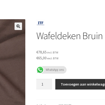
Wafeldeken Bruin
€
78,65
incl. BTW
€
65,00
excl. BTW
WhatsApp ons
Wafeldeken
Toevoegen aan winkelwag
Bruin
aantal