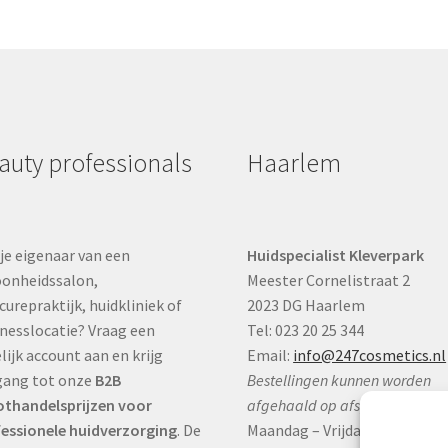
auty professionals
Haarlem
je eigenaar van een
Huidspecialist Kleverpark
onheidssalon,
Meester Cornelistraat 2
curepraktijk, huidkliniek of
2023 DG Haarlem
nesslocatie? Vraag een
Tel: 023 20 25 344
lijk account aan en krijg
Email:
info@247cosmetics.nl
gang tot onze
B2B
Bestellingen kunnen worden
thandelsprijzen voor
afgehaald op afspraak:
essionele huidverzorging
. De
Maandag – Vrijdag:
9:00 – 17:0