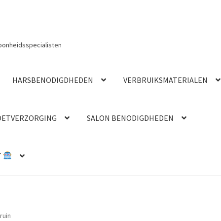
oonheidsspecialisten
HARSBENODIGDHEDEN
VERBRUIKSMATERIALEN
OETVERZORGING
SALON BENODIGDHEDEN
T
ruin