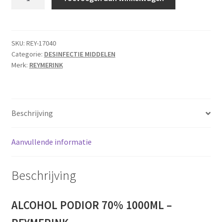
Podior
70%
Reymerink
1
SKU:
REY-17040
Categorie:
DESINFECTIE MIDDELEN
liter
Merk:
REYMERINK
aantal
Beschrijving
Aanvullende informatie
Beschrijving
ALCOHOL PODIOR 70% 1000ML –