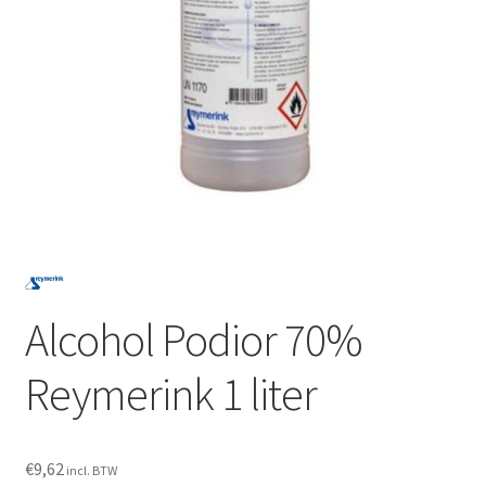
Subme
SALON BENODIGDHEDEN
uitvou
OUTLET
Subme
MERK SITES
uitvou
Subme
AI EXPERT
uitvou
Alcohol Podior 70%
Reymerink 1 liter
€
9,62
incl. BTW