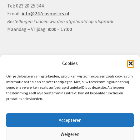
Tel: 023 20 25 344
Email:
info@247cosmetics.nl
Bestellingen kunnen worden afgehaald op afspraak:
Maandag – Vrijdag:
9:00 – 17:00
Informatie
Cookies
Om je de beste ervaring te bieden, gebruiken wij technologieën zoals cookies om
informatie op te slaan en/of te raadplegen. Met jouw toestemming kunnen wij
Algemene Voorwaarden (B2B)
gegevens verwerken zoals surfgedrag of unieke ID’s op deze site. Als je geen
toestemming geeft of je toestemming intrekt, kan dit bepaalde functies en
Privacy & Cookiebeleid
prestaties beïnvloeden.
Verzending & Levering
Retourbeleid (B2B)
Accepteren
Weigeren