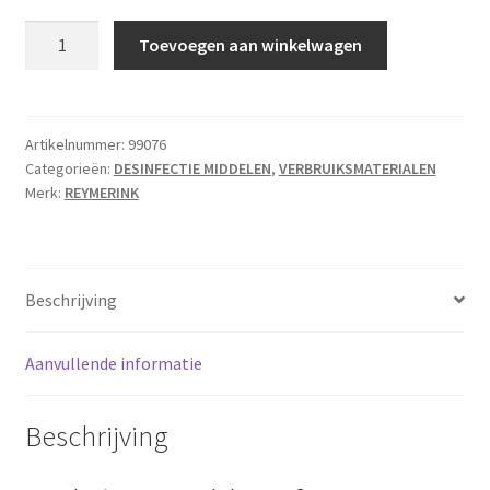
Reymerink
Toevoegen aan winkelwagen
Podiskin
1liter
aantal
Artikelnummer:
99076
Categorieën:
DESINFECTIE MIDDELEN
,
VERBRUIKSMATERIALEN
Merk:
REYMERINK
Beschrijving
Aanvullende informatie
Beschrijving