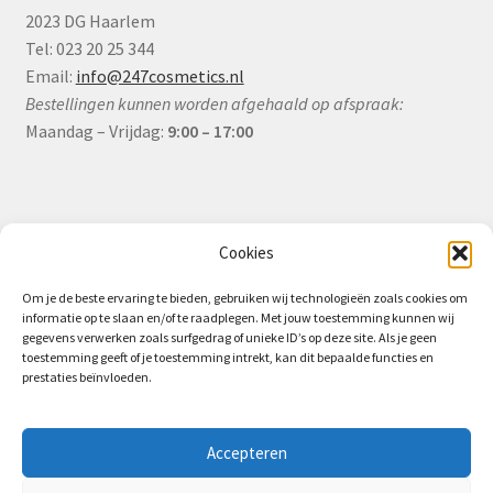
2023 DG Haarlem
Tel: 023 20 25 344
Email:
info@247cosmetics.nl
Bestellingen kunnen worden afgehaald op afspraak:
Maandag – Vrijdag:
9:00 – 17:00
Informatie
Cookies
Om je de beste ervaring te bieden, gebruiken wij technologieën zoals cookies om
informatie op te slaan en/of te raadplegen. Met jouw toestemming kunnen wij
Algemene Voorwaarden (B2B)
gegevens verwerken zoals surfgedrag of unieke ID’s op deze site. Als je geen
toestemming geeft of je toestemming intrekt, kan dit bepaalde functies en
Privacy & Cookiebeleid
prestaties beïnvloeden.
Verzending & Levering
Retourbeleid (B2B)
Accepteren