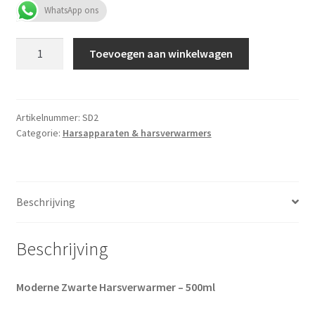
WhatsApp ons
Moderne
Toevoegen aan winkelwagen
Zwarte
Harsverwarmer
–
500ml
Artikelnummer:
SD2
Categorie:
Harsapparaten & harsverwarmers
aantal
Beschrijving
Beschrijving
Moderne Zwarte Harsverwarmer – 500ml