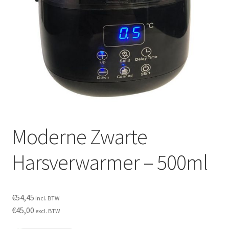
Subme
SALON BENODIGDHEDEN
uitvou
OUTLET
Subme
MERK SITES
uitvou
Subme
AI EXPERT
uitvou
Moderne Zwarte
Harsverwarmer – 500ml
€
54,45
incl. BTW
€
45,00
excl. BTW