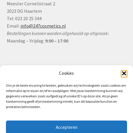
Meester Cornelistraat 2
2023 DG Haarlem
Tel: 023 20 25 344
Email:
info@247cosmetics.nl
Bestellingen kunnen worden afgehaald op afspraak:
Maandag – Vrijdag:
9:00 – 17:00
Informatie
Cookies
Om je de beste ervaring te bieden, gebruiken wij technologieën zoals cookies om
informatie op te slaan en/of te raadplegen. Met jouw toestemming kunnen wij
Algemene Voorwaarden (B2B)
gegevens verwerken zoals surfgedrag of unieke ID’s op deze site. Als je geen
toestemming geeft of je toestemming intrekt, kan dit bepaalde functies en
Privacy & Cookiebeleid
prestaties beïnvloeden.
Verzending & Levering
Retourbeleid (B2B)
Accepteren