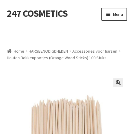
247 COSMETICS
Ga
Ga
Menu
door
naar
naar
de
MIJN ACCOUNT
navigatie
inhoud
Subme
HUIDVERZORGING
uitvou
Home
HARSBENODIGDHEDEN
Accessoires voor harsen
Houten Bokkenpootjes (Orange Wood Sticks) 100 Stuks
Subme
HARSBENODIGDHEDEN
uitvou
Subme
VERBRUIKSMATERIALEN
uitvou
SALON INRICHTING
Subme
TEXTIEL
uitvou
Subme
VOETVERZORGING
uitvou