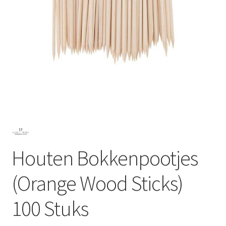
Subme
SALON BENODIGDHEDEN
uitvou
OUTLET
Subme
MERK SITES
uitvou
Subme
AI EXPERT
uitvou
Houten Bokkenpootjes
(Orange Wood Sticks)
100 Stuks