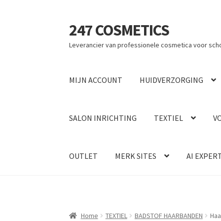
247 COSMETICS
Ga
Ga
door
naar
Leverancier van professionele cosmetica voor sch
naar
de
navigatie
inhoud
MIJN ACCOUNT
HUIDVERZORGING
SALON INRICHTING
TEXTIEL
V
OUTLET
MERK SITES
AI EXPER
Home
TEXTIEL
BADSTOF HAARBANDEN
Haa