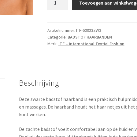
Toevoegen aan winkelwag
3
stuks
verpakt
zwart
Artikelnummer:
ITF-60923ZW3
Categorie:
BADSTOF HAARBANDEN
aantal
Merk:
ITF – International Textiel Fashion
Beschrijving
Deze zwarte badstof haarband is een praktisch hulpmid
en massages. De haarband houdt het haar netjes uit het 
kunt werken.
De zachte badstof voelt comfortabel aan op de huid en v
Dankzij de verstelbare klittenbandsluiting is de haarba