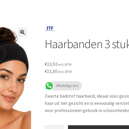
Haarbanden 3 stuk
€
13,92
incl. BTW
€
11,50
excl. BTW
WhatsApp ons
Zwarte badstof haarband, ideaal voor gez
haar uit het gezicht en is eenvoudig verste
voor professioneel gebruik in schoonheids
Haarbanden