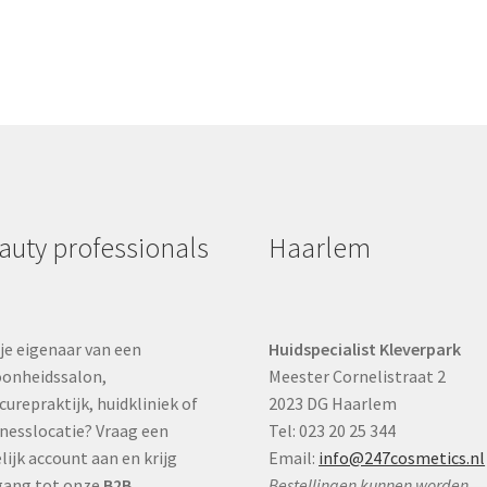
auty professionals
Haarlem
je eigenaar van een
Huidspecialist Kleverpark
onheidssalon,
Meester Cornelistraat 2
curepraktijk, huidkliniek of
2023 DG Haarlem
nesslocatie? Vraag een
Tel: 023 20 25 344
lijk account aan en krijg
Email:
info@247cosmetics.nl
gang tot onze
B2B
Bestellingen kunnen worden