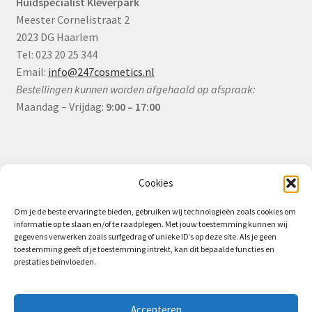
Huidspecialist Kleverpark
Meester Cornelistraat 2
2023 DG Haarlem
Tel: 023 20 25 344
Email:
info@247cosmetics.nl
Bestellingen kunnen worden afgehaald op afspraak:
Maandag – Vrijdag:
9:00 – 17:00
Informatie
Cookies
Om je de beste ervaring te bieden, gebruiken wij technologieën zoals cookies om
informatie op te slaan en/of te raadplegen. Met jouw toestemming kunnen wij
Algemene Voorwaarden (B2B)
gegevens verwerken zoals surfgedrag of unieke ID’s op deze site. Als je geen
toestemming geeft of je toestemming intrekt, kan dit bepaalde functies en
Privacy & Cookiebeleid
prestaties beïnvloeden.
Verzending & Levering
Retourbeleid (B2B)
Accepteren