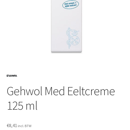
Subme
SALON BENODIGDHEDEN
uitvou
OUTLET
Subme
MERK SITES
uitvou
Subme
AI EXPERT
uitvou
Gehwol Med Eeltcreme
125 ml
€
8,41
incl. BTW