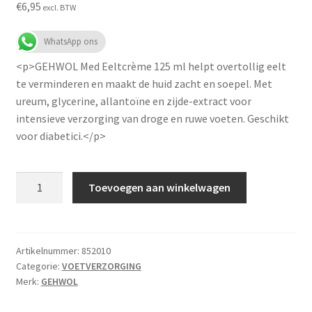
€
6,95
excl. BTW
WhatsApp ons
<p>GEHWOL Med Eeltcrème 125 ml helpt overtollig eelt
te verminderen en maakt de huid zacht en soepel. Met
ureum, glycerine, allantoïne en zijde-extract voor
intensieve verzorging van droge en ruwe voeten. Geschikt
voor diabetici.</p>
Gehwol
Toevoegen aan winkelwagen
Med
Eeltcreme
125
ml
Artikelnummer:
852010
Categorie:
VOETVERZORGING
aantal
Merk:
GEHWOL