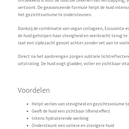
ontwikkeld is voor de huid die tekenen van verslapping, 
vertoont. De geavanceerde formule helpt de huid intensi
het gezichtsvolume te ondersteunen.
Dankzij de combinatie van vegan collageen, Escuianta-e
de huid geholpen haar stevigheid en veerkracht terug te k
laat een zijdezacht gevoel achter zonder vet aan te voel
Direct na het aanbrengen zorgen subtiele lichtreflecter
uitstraling. De huid oogt gladder, voller en zichtbaar vita
Voordelen
Helpt verlies van stevigheid en gezichtsvolume 
Geeft de huid een zichtbaar liftend effect
Intens hydraterende werking
Ondersteunt een vollere en stevigere huid