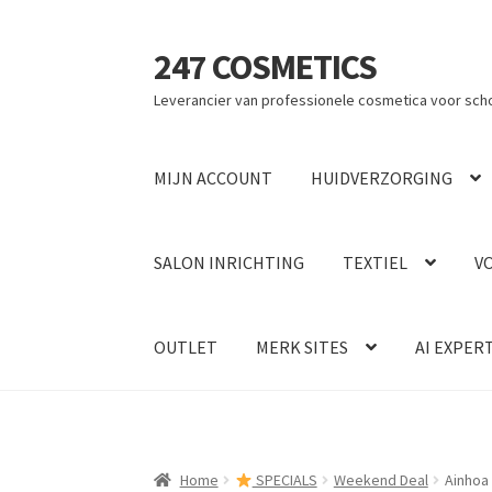
247 COSMETICS
Ga
Ga
door
naar
Leverancier van professionele cosmetica voor sch
naar
de
navigatie
inhoud
MIJN ACCOUNT
HUIDVERZORGING
SALON INRICHTING
TEXTIEL
V
OUTLET
MERK SITES
AI EXPER
Home
SPECIALS
Weekend Deal
Ainhoa