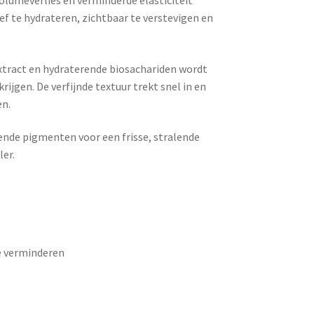
volumeverlies en verminderde elasticiteit
ef te hydrateren, zichtbaar te verstevigen en
xtract en hydraterende biosachariden wordt
rijgen. De verfijnde textuur trekt snel in en
en.
ende pigmenten voor een frisse, stralende
ler.
te verminderen