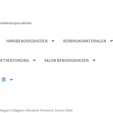
oonheidsspecialisten
HARSBENODIGDHEDEN
VERBRUIKSMATERIALEN
OETVERZORGING
SALON BENODIGDHEDEN
T
 Vegan Collagen+ Absolute Firmness Serum 50ml