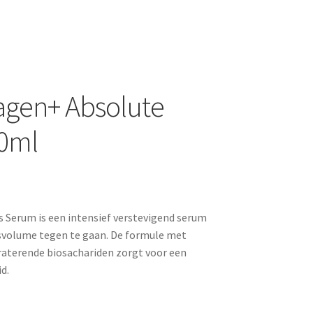
agen+ Absolute
0ml
 Serum is een intensief verstevigend serum
htsvolume tegen te gaan. De formule met
raterende biosachariden zorgt voor een
d.