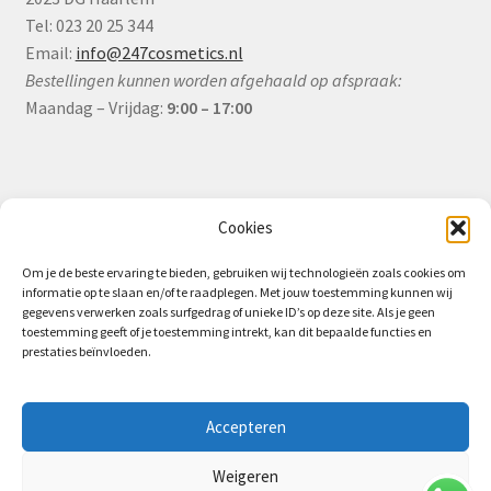
Tel: 023 20 25 344
Email:
info@247cosmetics.nl
Bestellingen kunnen worden afgehaald op afspraak:
Maandag – Vrijdag:
9:00 – 17:00
Informatie
Cookies
Om je de beste ervaring te bieden, gebruiken wij technologieën zoals cookies om
informatie op te slaan en/of te raadplegen. Met jouw toestemming kunnen wij
Algemene Voorwaarden (B2B)
gegevens verwerken zoals surfgedrag of unieke ID’s op deze site. Als je geen
toestemming geeft of je toestemming intrekt, kan dit bepaalde functies en
Privacy & Cookiebeleid
prestaties beïnvloeden.
Verzending & Levering
Retourbeleid (B2B)
Accepteren
Weigeren