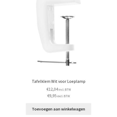
Subme
SALON BENODIGDHEDEN
uitvou
OUTLET
Subme
MERK SITES
uitvou
Subme
AI EXPERT
uitvou
Tafelklem Wit voor Loeplamp
€
12,04
incl. BTW
€
9,95
excl. BTW
Toevoegen aan winkelwagen