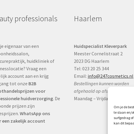
auty professionals
Haarlem
je eigenaar van een
Huidspecialist Kleverpark
onheidssalon,
Meester Cornelistraat 2
curepraktijk, huidkliniek of
2023 DG Haarlem
nesslocatie? Vraag een
Tel: 023 20 25 344
lijk account aan en krijg
Email:
info@247cosmetics.nl
gang tot onze
B2B
Bestellingen kunnen worden
thandelsprijzen voor
afgehaald op afspraak:
essionele huidverzorging
. De
Maandag – Vrijdag:
9:00 – 17:0
onde prijzen zijn
Om je de best
te slaan en/
esprijzen.
WhatsApp ons
surfgedrag of
 een zakelijk account
kan dit bepaa