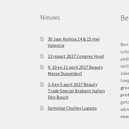
Nieuws
Be
30 Jaar Ainhoa 14 & 15 mei
Ben 
Valencia
scho
13 maart 2027 Congres Huyd
pedi
well
9, 10 en 11 april 2027 Beauty
zake
Messe Dusseldorf
toe
3,4 en 5 april 2027 Beauty
groo
Trade Special Brabant hallen
prof
Den Bosch
geto
Seminiar Cholley Lugano
advi
voor