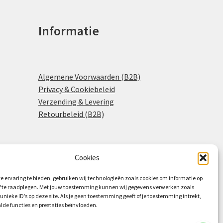
Informatie
Algemene Voorwaarden (B2B)
Privacy & Cookiebeleid
Verzending & Levering
Retourbeleid (B2B)
Cookies
0
e ervaring te bieden, gebruiken wij technologieën zoals cookies om informatie op
of te raadplegen. Met jouw toestemming kunnen wij gegevens verwerken zoals
 unieke ID’s op deze site. Als je geen toestemming geeft of je toestemming intrekt,
lde functies en prestaties beïnvloeden.