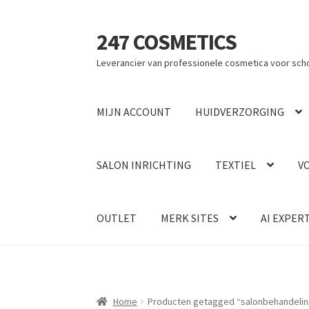
247 COSMETICS
Ga
Ga
door
naar
Leverancier van professionele cosmetica voor sch
naar
de
navigatie
inhoud
MIJN ACCOUNT
HUIDVERZORGING
SALON INRICHTING
TEXTIEL
V
OUTLET
MERK SITES
AI EXPER
Home
Producten getagged “salonbehandelin