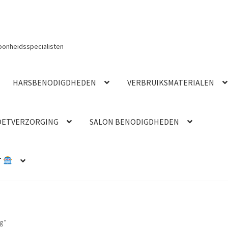
oonheidsspecialisten
HARSBENODIGDHEDEN
VERBRUIKSMATERIALEN
OETVERZORGING
SALON BENODIGDHEDEN
T
g”